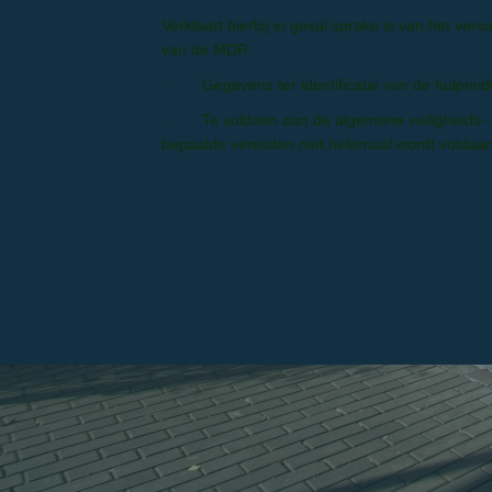
Verklaart hierbij in geval sprake is van het ver
van de MDR:
· Gegevens ter identificatie van de hulpmidd
· Te voldoen aan de algemene veiligheids- en 
bepaalde vereisten niet helemaal wordt volda