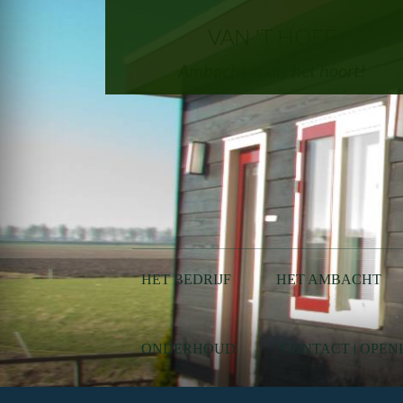
VAN 'T HOFF
Ambacht zoals het hoort!
HET BEDRIJF
HET AMBACHT
ONDERHOUD
CONTACT | OPEN